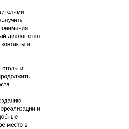
вителями
получить
опонимания
й диалог стал
 контакты и
 столы и
 продолжить
ста.
озданию
ореализации и
добные
ое место в