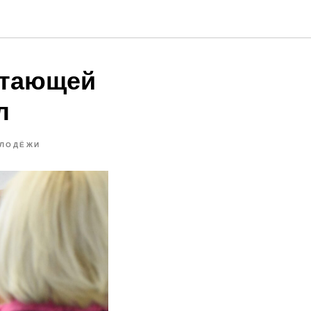
отающей
л
ОЛОДЁЖИ