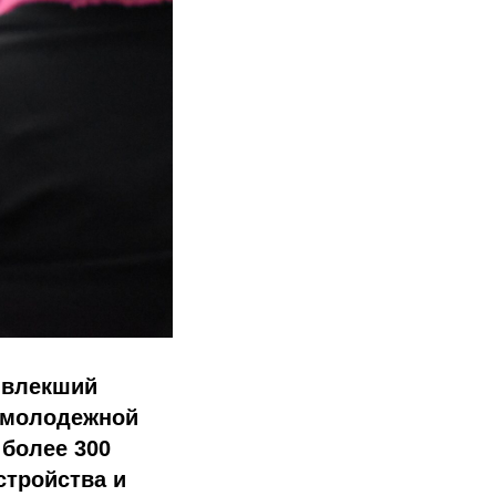
ивлекший
и молодежной
 более 300
стройства и