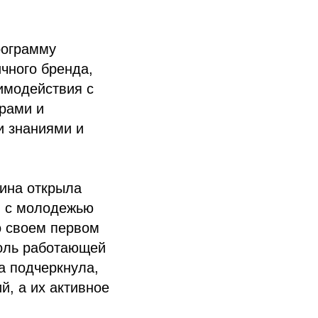
рограмму
ичного бренда,
имодействия с
рами и
и знаниями и
ина открыла
ы с молодежью
о своем первом
Роль работающей
а подчеркнула,
й, а их активное