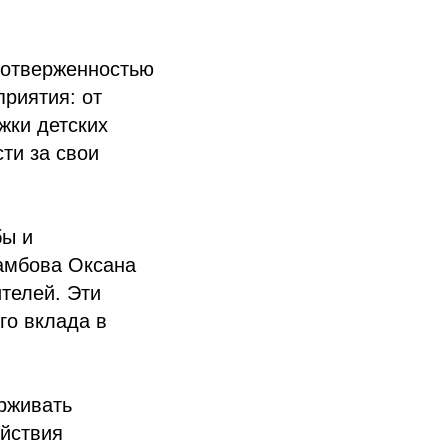
оотверженностью
риятия: от
жки детских
ти за свои
бы и
амбова Оксана
телей. Эти
го вклада в
рживать
ействия