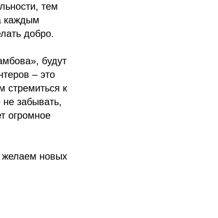
льности, тем
а каждым
лать добро.
амбова», будут
нтеров – это
м стремиться к
 не забывать,
ет огромное
и желаем новых