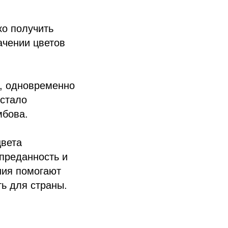
ко получить
ачении цветов
к, одновременно
 стало
мбова.
цвета
 преданность и
ания помогают
ть для страны.