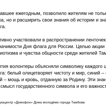
тавшее ежегодным, позволило жителям не толь
а, но и расширить свои знания об истории и зн
га.
тивно участвовали в распространении ленточе
начимости Дня флага для России. Целью акции
иотизма и чувства общности среди жителей Та
ятия волонтеры объясняли символику каждого 
га: белый олицетворяет чистоту и мир, синий –
ый – мощь и кровь, отданную за Родину. Эти зн
 смысл государственного символа и его важнос
иацентр «Домофон» Дома молодёжи города Тамбова