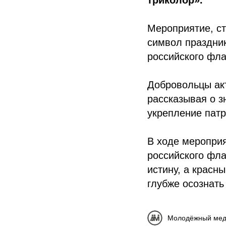
триколор».
Мероприятие, с
символ праздник
российского фла
Добровольцы ак
рассказывая о з
укрепление патр
В ходе меропри
российского фла
истину, а красн
глубже осознать
Молодёжный мед