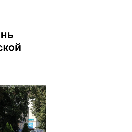
ень
ской