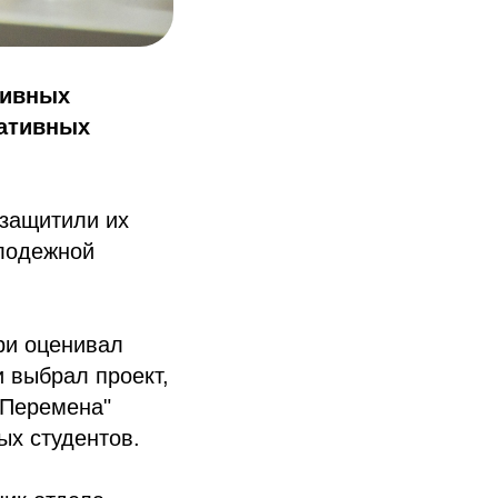
тивных
еативных
 защитили их
олодежной
ри оценивал
 выбрал проект,
 Перемена"
ых студентов.