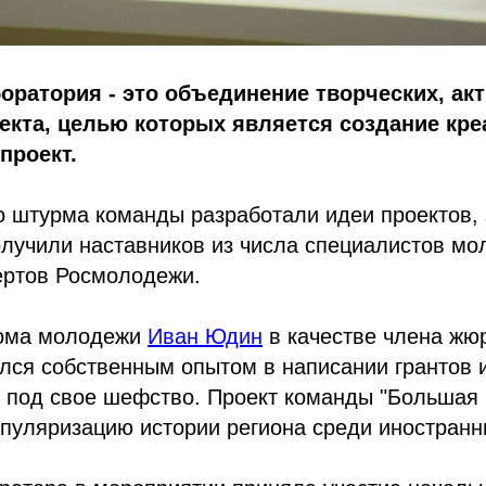
оратория - это объединение творческих, ак
екта, целью которых является создание кр
проект.
о штурма команды разработали идеи проектов,
олучили наставников из числа специалистов м
ертов Росмолодежи.
Дома молодежи
Иван Юдин
в качестве члена жю
лся собственным опытом в написании грантов и
т под свое шефство. Проект команды "Большая
пуляризацию истории региона среди иностранн