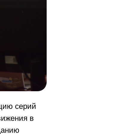
ацию серий
вижения в
зданию