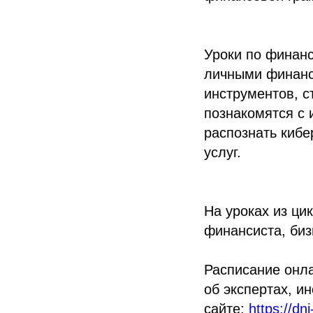
Уроки по финан
личными финанс
инструментов, с
познакомятся с 
распознать киб
услуг.
На уроках из ц
финансиста, биз
Расписание онл
об экспертах, 
сайте:
https://dni