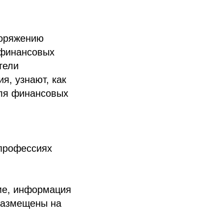
поряжению
 финансовых
тели
я, узнают, как
еля финансовых
 профессиях
ме, информация
 размещены на