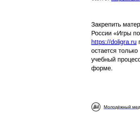
Закрепить матер
России «Игры по 
https://doligra.ru
п
остается только
учебный процесс
форме.
Молодёжный мед