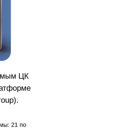
емым ЦК
латформе
oup).
мы: 21 по