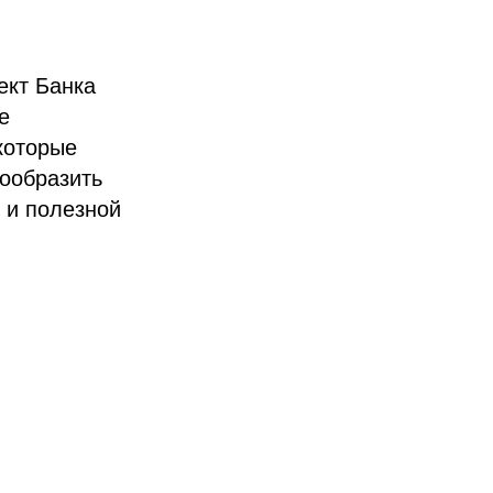
ект Банка
е
 которые
нообразить
 и полезной