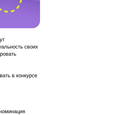
ут
уальность своих
ровать
вать в конкурсе
 номинация