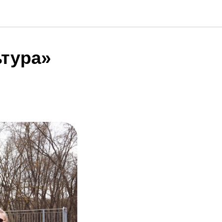
ьтура»