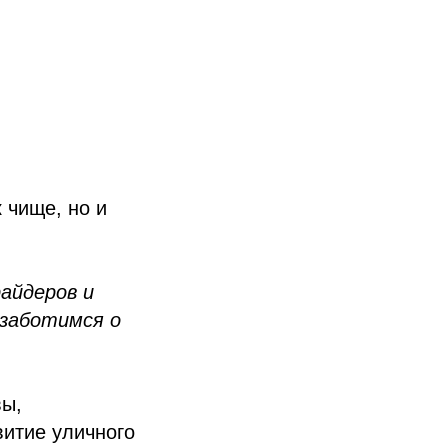
 чище, но и
айдеров и
заботимся о
вы,
витие уличного