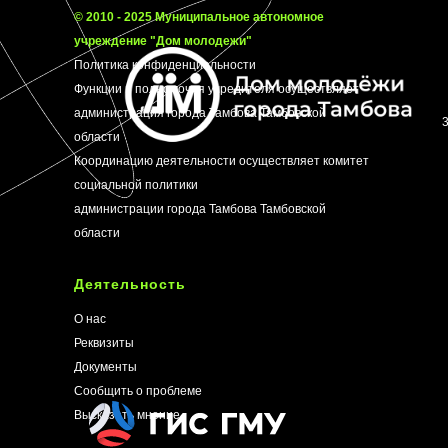
© 2010 - 2025 Муниципальное автономное
учреждение "Дом молодежи"
Политика конфиденциальности
Функции и полномочия учредителя осуществляет
администрация города Тамбова Тамбовской
области
Координацию деятельности осуществляет
комитет
социальной политики
администрации города Тамбова Тамбовской
области
Деятельность
О нас
Реквизиты
Документы
Сообщить о проблеме
Высказать мнение