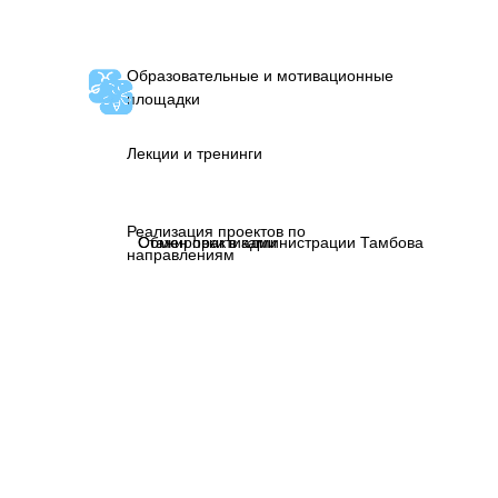
Образовательные и мотивационные
площадки
Лекции и тренинги
Реализация проектов по
Обмен практиками
Стажировки в администрации Тамбова
направлениям