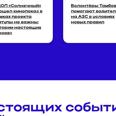
ДОЛ «Солнечный»
Волонтёры Тамбо
ошел кинопоказ в
помогают водител
мках проекта
на АЗС в условиях
итулы не важны:
новых правил
тории настоящих
роев»
стоящих событ