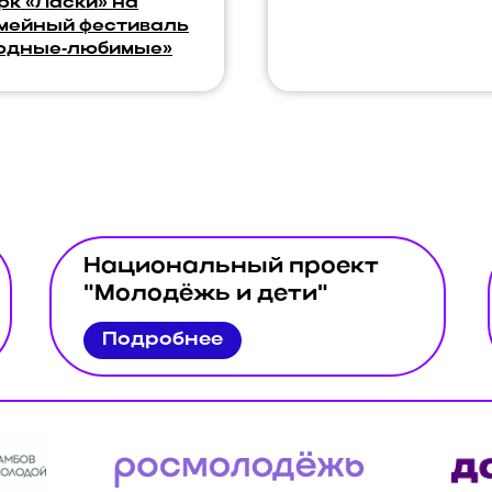
рк «Ласки» на
мейный фестиваль
одные‑любимые»
Национальный проект
"Молодёжь и дети"
Подробнее