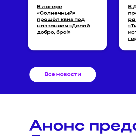
В лагере
В 
«Солнечный»
пр
прошёл квиз под
ра
названием «Делай
«Т
добро, бро!»
ис
ге
Все новости
Анонс пред